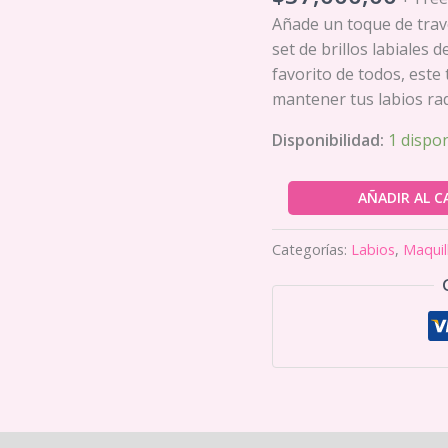
Añade un toque de trav
set de brillos labiales 
favorito de todos, este 
mantener tus labios rad
Disponibilidad:
1 dispo
Disney
AÑADIR AL C
Stitch
Lip
Categorías:
Labios
,
Maquil
Gloss
Set
cantidad