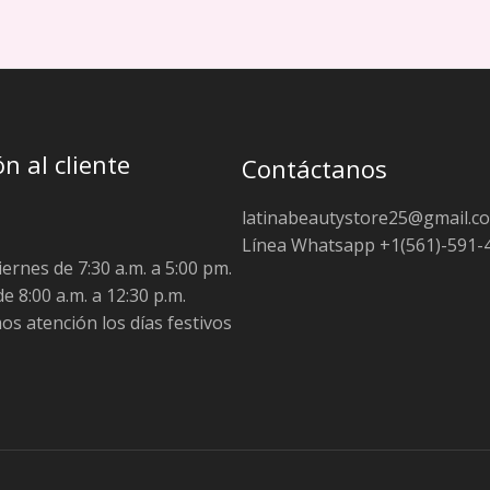
n al cliente
Contáctanos
latinabeautystore25@gmail.c
Línea Whatsapp +1(561)-591-
ernes de 7:30 a.m. a 5:00 pm.
e 8:00 a.m. a 12:30 p.m.
s atención los días festivos