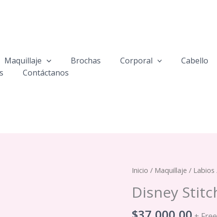
Maquillaje
Brochas
Corporal
Cabello
s
Contáctanos
Inicio
/
Maquillaje
/
Labios
Disney Stitc
$
37,000,00
+ Fre