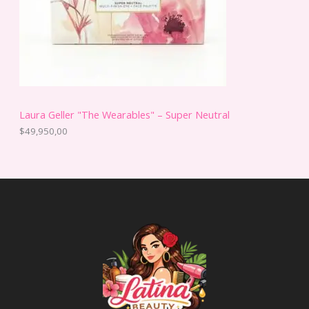
Laura Geller "The Wearables" – Super Neutral
$
49,950,00