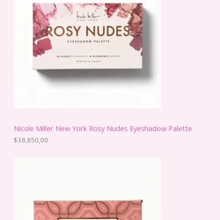
t
c
u
s
o
t
c
o
t
s
o
s
Nicole Miller New York Rosy Nudes Eyeshadow Palette
$
38,850,00