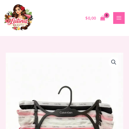
Ir
al
contenido
$
0,00