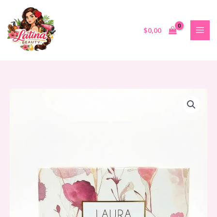
Ir
al
contenido
$
0,00