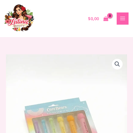
Ir
al
contenido
$
0,00