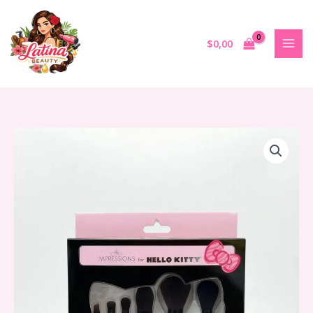
Ir
al
contenido
$
0,00